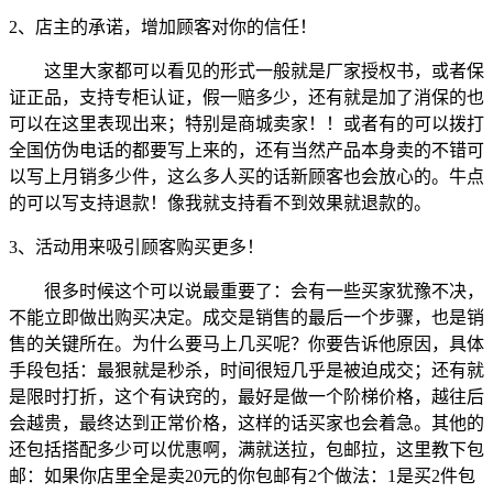
2、店主的承诺，增加顾客对你的信任！
这里大家都可以看见的形式一般就是厂家授权书，或者保
证正品，支持专柜认证，假一赔多少，还有就是加了消保的也
可以在这里表现出来；特别是商城卖家！！或者有的可以拨打
全国仿伪电话的都要写上来的，还有当然产品本身卖的不错可
以写上月销多少件，这么多人买的话新顾客也会放心的。牛点
的可以写支持退款！像我就支持看不到效果就退款的。
3、活动用来吸引顾客购买更多！
很多时候这个可以说最重要了：会有一些买家犹豫不决，
不能立即做出购买决定。成交是销售的最后一个步骤，也是销
售的关键所在。为什么要马上几买呢？你要告诉他原因，具体
手段包括：最狠就是秒杀，时间很短几乎是被迫成交；还有就
是限时打折，这个有诀窍的，最好是做一个阶梯价格，越往后
会越贵，最终达到正常价格，这样的话买家也会着急。其他的
还包括搭配多少可以优惠啊，满就送拉，包邮拉，这里教下包
邮：如果你店里全是卖20元的你包邮有2个做法：1是买2件包