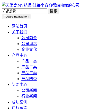
搜 索
Toggle navigation
网站首页
关于我们
公司简介
公司理念
企业文化
产品中心
产品一类
产品二类
产品三类
产品四类
新闻中心
公司新闻
行业新闻
成功案例
在线留言