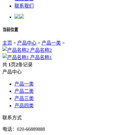
联系我们
当前位置
主页
>
产品中心
>
产品一类
>
产品名称2
产品名称1
共
1
页
2
条记录
产品中心
产品一类
产品二类
产品三类
产品四类
联系方式
电话：020-66889888